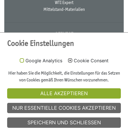
WTI Expert
Mittelstand-Materialien
SERVICE
Cookie Einstellungen
Schulungen
Video-Tutorials
Google Analytics
Cookie Consent
Newsletter
FAQ
Hier haben Sie die Möglichkeit, die Einstellungen für das Setzen
von Cookies gemäß Ihren Wünschen vorzunehmen.
ALLE AKZEPTIEREN
DOWNLOADS
NUR ESSENTIELLE COOKIES AKZEPTIEREN
Recherchehilfen
Infomaterial
SPEICHERN UND SCHLIESSEN
Logo